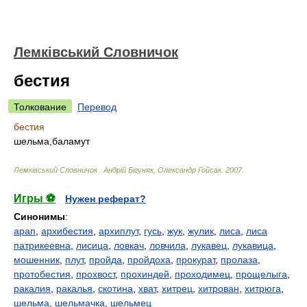
Лемківський Словничок
бестия
Толкование
Перевод
бестия
шельма,баламут
Лемківський Словничок
.
Андрій Бігуняк, Олександр Гойсак
.
2007
.
Игры ⚽
Нужен реферат?
Синонимы
:
арап
,
архибестия
,
архиплут
,
гусь
,
жук
,
жулик
,
лиса
,
лиса
патрикеевна
,
лисица
,
ловкач
,
ловчила
,
лукавец
,
лукавица
,
мошенник
,
плут
,
пройда
,
пройдоха
,
прокурат
,
пролаза
,
протобестия
,
прохвост
,
прохиндей
,
проходимец
,
прощелыга
,
ракалия
,
ракалья
,
скотина
,
хват
,
хитрец
,
хитрован
,
хитрюга
,
шельма
,
шельмачка
,
шельмец