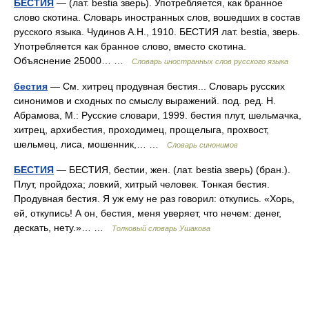
БЕСТИЯ
— (лат. bestia зверь). Употребляется, как бранное
слово скотина. Словарь иностранных слов, вошедших в состав
русского языка. Чудинов А.Н., 1910. БЕСТИЯ лат. bestia, зверь.
Употребляется как бранное слово, вместо скотина.
Объяснение 25000… …
Словарь иностранных слов русского языка
бестия
— См. хитрец продувная бестия... Словарь русских
синонимов и сходных по смыслу выражений. под. ред. Н.
Абрамова, М.: Русские словари, 1999. бестия плут, шельмачка,
хитрец, архибестия, проходимец, прощелыга, прохвост,
шельмец, лиса, мошенник,… …
Словарь синонимов
БЕСТИЯ
— БЕСТИЯ, бестии, жен. (лат. bestia зверь) (бран.).
Плут, пройдоха; ловкий, хитрый человек. Тонкая бестия.
Продувная бестия. Я уж ему не раз говорил: откупись. «Хорь,
ей, откупись! А он, бестия, меня уверяет, что нечем: денег,
дескать, нету.»… …
Толковый словарь Ушакова