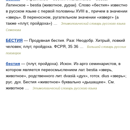
Латинское – bestia (животное, дурак). Слово «бестия» известно
в русском языке с первой половины XVIII в., причем в значении
«зверь». В переносном, ругательном значении «изверг» (а
также «плут, пройдоха») …
Этимологический словарь русского языка
Семенова
БЕСТИЯ
— Продувная бестия. Разг. Неодобр. Хитрый, ловкий
человек; плут, пройдоха. ФСРЯ, 35 36 …
Большой словарь русских
поговорок
бестия
— (плут, пройдоха). Искон. Из арго семинаристов, в
котором является переосмыслением лат. bestia «зверь,
животное», родственного лит. dvasià «дух», готск. dius «зверь»;
рус. дух. Бестия «животное» буквально «дышащее». См.
животное …
Этимологический словарь русского языка