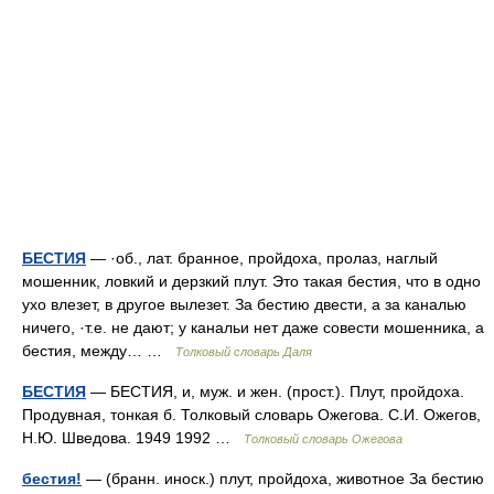
БЕСТИЯ
— ·об., лат. бранное, пройдоха, пролаз, наглый
мошенник, ловкий и дерзкий плут. Это такая бестия, что в одно
ухо влезет, в другое вылезет. За бестию двести, а за каналью
ничего, ·т.е. не дают; у канальи нет даже совести мошенника, а
бестия, между… …
Толковый словарь Даля
БЕСТИЯ
— БЕСТИЯ, и, муж. и жен. (прост.). Плут, пройдоха.
Продувная, тонкая б. Толковый словарь Ожегова. С.И. Ожегов,
Н.Ю. Шведова. 1949 1992 …
Толковый словарь Ожегова
бестия!
— (бранн. иноск.) плут, пройдоха, животное За бестию