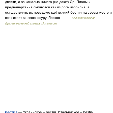
двести, а за каналью ничего (не дают) Ср. Планы и
предначертания сыплются как из рога изобилия, а
осуществлять их неведомо как! всякий бестия на своем месте и
всяк стоит за свою шкуру. Лесков.… …
Большой толково-
фразеологический словарь Михельсона
бестия
— Украинское – бестiя. Итальянское – bestia.