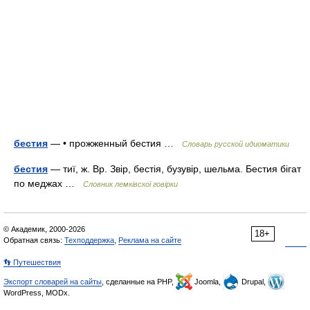
бестия
— • прожженный бестия …
Словарь русской идиоматики
бестия
— тиї, ж. Вр. Звір, бестія, бузувір, шельма. Бестия бігат
по меджах …
Словник лемківскої говірки
© Академик, 2000-2026
18+
Обратная связь:
Техподдержка
,
Реклама на сайте
👣 Путешествия
Экспорт словарей на сайты
, сделанные на PHP,
Joomla,
Drupal,
WordPress, MODx.